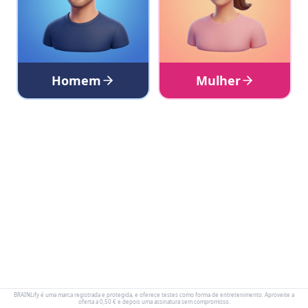
Homem
Mulher
BRAINLify é uma marca registrada e protegida, e oferece testes como forma de entretenimento. Aproveite a
oferta a 0,50 € e depois uma assinatura sem compromisso.