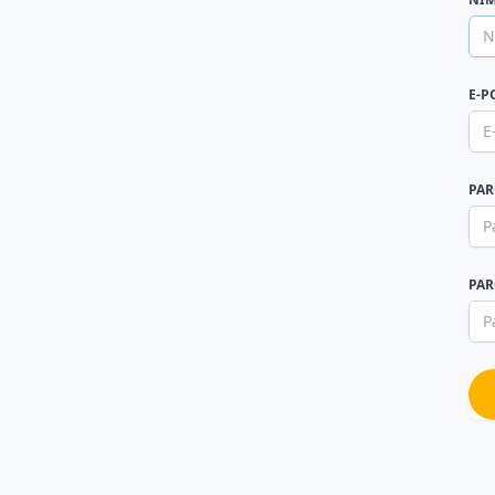
E-P
PA
PAR