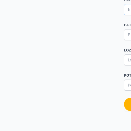
E-P
LOZ
POT