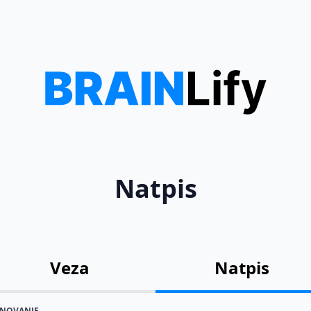
Natpis
Veza
Natpis
NOVANJE