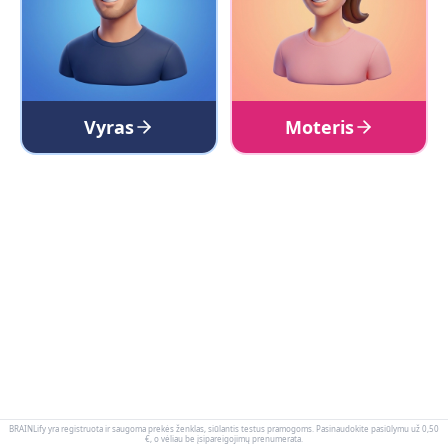
Vyras
Moteris
BRAINLify yra registruota ir saugoma prekės ženklas, siūlantis testus pramogoms. Pasinaudokite pasiūlymu už 0,50
€, o vėliau be įsipareigojimų prenumerata.