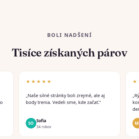
BOLI NADŠENÍ
Tisíce získaných párov
★★★★★
★
„Naše silné stránky boli zrejmé, ale aj
„R
vo
body trenia. Vedeli sme, kde začať.“
ko
de
Sofia
SO
M
34 rokov