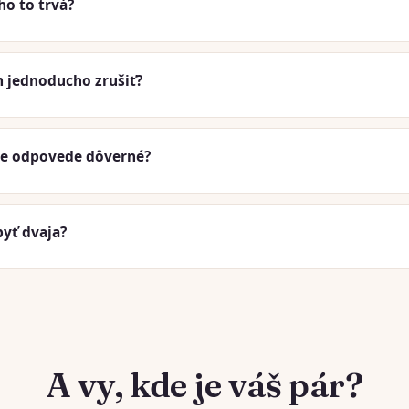
ho to trvá?
jednoducho zrušiť?
e odpovede dôverné?
byť dvaja?
A vy, kde je váš pár?