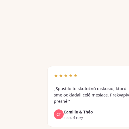
★★★★★
„Spustilo to skutočnú diskusiu, ktorú
sme odkladali celé mesiace. Prekvapi
presné.“
Camille & Théo
CT
spolu 4 roky