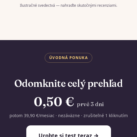
Ilustračné svedectvá — nahraďte skutočnými recenziami.
ÚVODNÁ PONUKA
Odomknite celý prehľad
0,50 €
prvé 3 dni
potom 39,90 €/mesiac · nezáväzne · zrušiteľné 1 kliknutím
Urobte si test teraz →