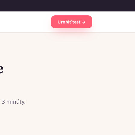
Urobiť test →
e
 3 minúty.