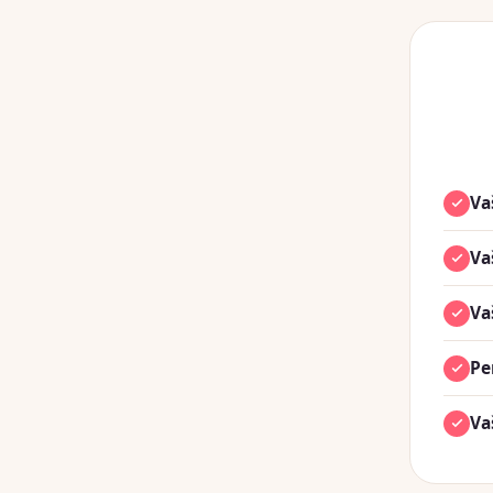
Va
Va
Va
Pe
Va