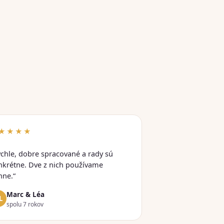
★★★★
ýchle, dobre spracované a rady sú
nkrétne. Dve z nich používame
nne.“
Marc & Léa
L
spolu 7 rokov