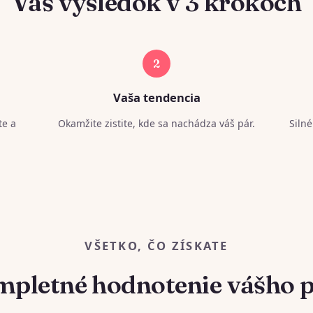
Váš výsledok v 3 krokoch
2
Vaša tendencia
te a
Okamžite zistite, kde sa nachádza váš pár.
Silné
VŠETKO, ČO ZÍSKATE
pletné hodnotenie vášho 