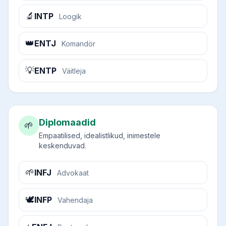
🔬
INTP
Loogik
👑
ENTJ
Komandör
💡
ENTP
Väitleja
Diplomaadid
🌱
Empaatilised, idealistlikud, inimestele
keskenduvad.
🌱
INFJ
Advokaat
🕊️
INFP
Vahendaja