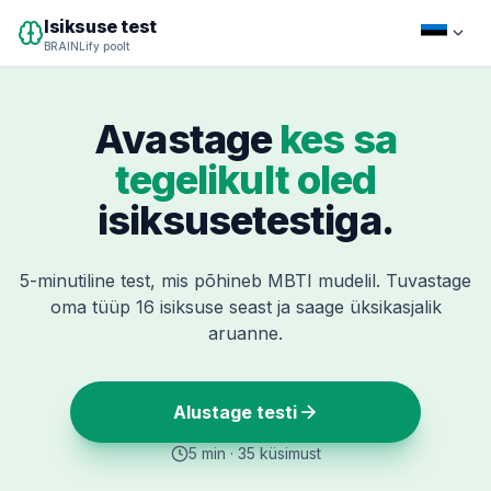
Isiksuse test
BRAINLify poolt
Avastage
kes sa
tegelikult oled
isiksusetestiga.
5-minutiline test, mis põhineb MBTI mudelil. Tuvastage
oma tüüp 16 isiksuse seast ja saage üksikasjalik
aruanne.
Alustage testi
5 min · 35 küsimust