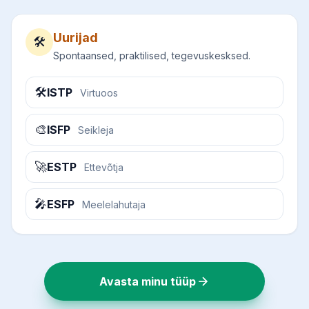
Uurijad
🛠️
Spontaansed, praktilised, tegevuskesksed.
🛠️
ISTP
Virtuoos
🎨
ISFP
Seikleja
🚀
ESTP
Ettevõtja
🎤
ESFP
Meelelahutaja
Avasta minu tüüp