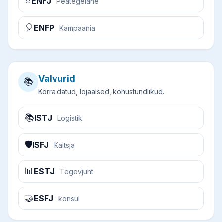
⭐
ENFJ
Peategelane
🎈
ENFP
Kampaania
Valvurid
📚
Korraldatud, lojaalsed, kohustundlikud.
📚
ISTJ
Logistik
🛡️
ISFJ
Kaitsja
📊
ESTJ
Tegevjuht
🤝
ESFJ
konsul