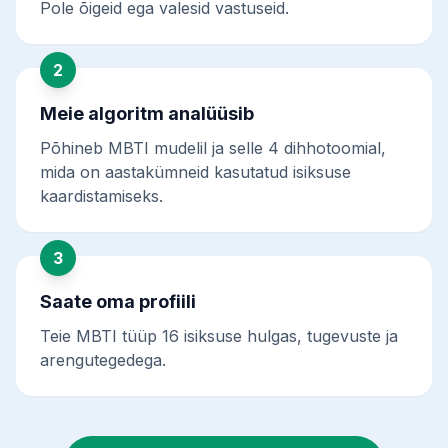
Pole õigeid ega valesid vastuseid.
2
Meie algoritm analüüsib
Põhineb MBTI mudelil ja selle 4 dihhotoomial,
mida on aastakümneid kasutatud isiksuse
kaardistamiseks.
3
Saate oma profiili
Teie MBTI tüüp 16 isiksuse hulgas, tugevuste ja
arengutegedega.