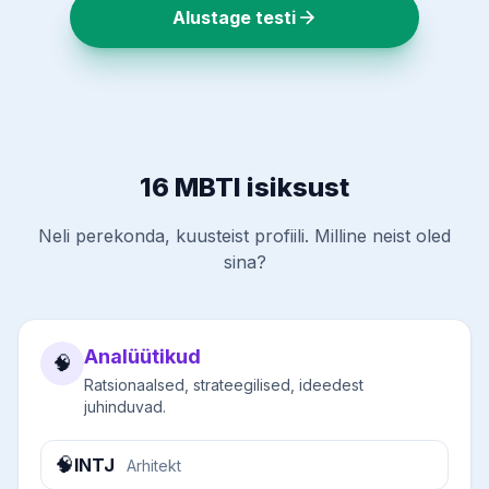
Alustage testi
16 MBTI isiksust
Neli perekonda, kuusteist profiili. Milline neist oled
sina?
Analüütikud
🧠
Ratsionaalsed, strateegilised, ideedest
juhinduvad.
🧠
INTJ
Arhitekt