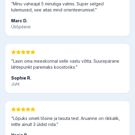
“Minu vaheajal 5 minutiga valmis. Super selged
tulemused, see aitas mind orienteerumisel.”
Marc D.
Üliõpilane
“Lasin oma meeskonnal selle vastu võtta. Suurepärane
lähtepunkt paremaks koostööks.”
Sophie R.
Juht
“Lõpuks ometi tõsine ja tasuta test. Aruanne on rikkalik,
mitte ainult 3 üldist rida.”