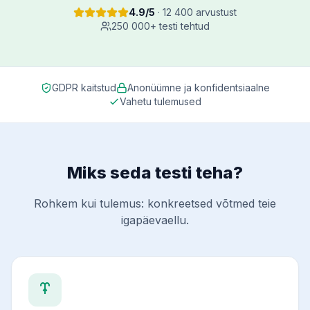
4.9/5
· 12 400 arvustust
250 000+ testi tehtud
GDPR kaitstud
Anonüümne ja konfidentsiaalne
Vahetu tulemused
Miks seda testi teha?
Rohkem kui tulemus: konkreetsed võtmed teie
igapäevaellu.