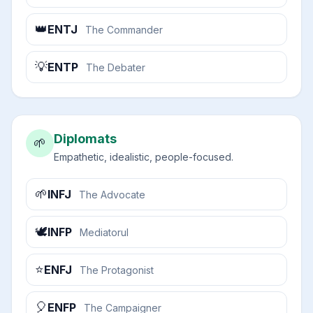
👑
ENTJ
The Commander
💡
ENTP
The Debater
Diplomats
🌱
Empathetic, idealistic, people-focused.
🌱
INFJ
The Advocate
🕊️
INFP
Mediatorul
⭐
ENFJ
The Protagonist
🎈
ENFP
The Campaigner