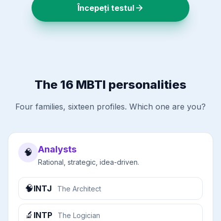
Începeți testul
The 16 MBTI personalities
Four families, sixteen profiles. Which one are you?
Analysts
🧠
Rational, strategic, idea-driven.
🧠
INTJ
The Architect
🔬
INTP
The Logician