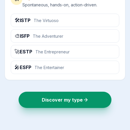
Spontaneous, hands-on, action-driven.
🛠️
ISTP
The Virtuoso
🎨
ISFP
The Adventurer
🚀
ESTP
The Entrepreneur
🎤
ESFP
The Entertainer
Discover my type