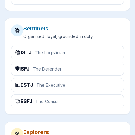
Sentinels
📚
Organized, loyal, grounded in duty.
📚
ISTJ
The Logistician
🛡️
ISFJ
The Defender
📊
ESTJ
The Executive
🤝
ESFJ
The Consul
Explorers
🛠️