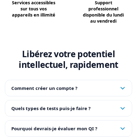
Services accessibles
Support
sur tous vos
professionnel
appareils en illimité
disponible du lundi
au vendredi
Libérez votre potentiel
intellectuel, rapidement
Comment créer un compte ?
Pour créer un compte il suffit de vous inscrire; les
informations qui vous seront demandées sont votre
Quels types de tests puis-je faire ?
nom, votre prénom et une adresse email
Vous trouverez toute une gamme de tests tels que les
tests de QI, les tests de culture générale, les tests de
Pourquoi devrais-je évaluer mon QI ?
personnalité, les tests sur les pays et bien d'autres.