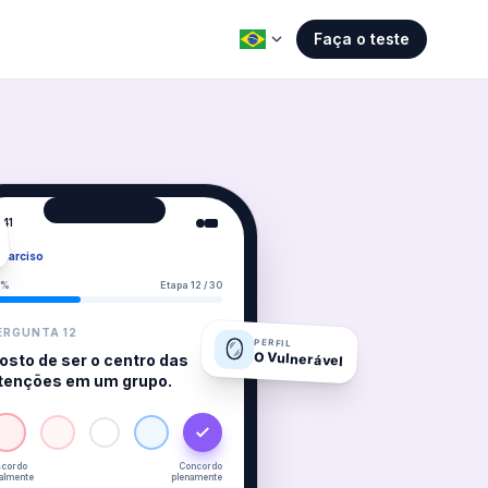
Faça o teste
:41
Narciso
0%
Etapa 12 / 30
ERGUNTA 12
🪞
PERFIL
O Vulnerável
osto de ser o centro das
tenções em um grupo.
scordo
Concordo
talmente
plenamente