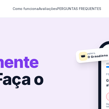
Como funciona
Avaliações
PERGUNTAS FREQUENTES
9
PERFIL
mente
👑
O Grandioso
4
Faça o
P
G
a
Di
to