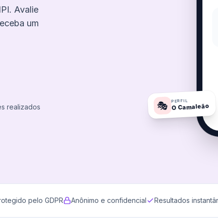
PI. Avalie
 receba um
PERFIL
🎭
O Camaleão
es realizados
rotegido pelo GDPR
Anônimo e confidencial
Resultados instant