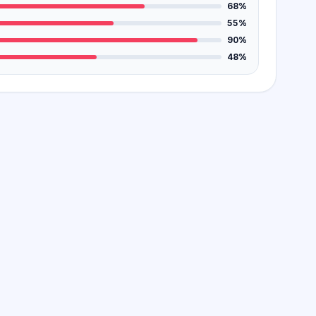
68%
55%
90%
48%