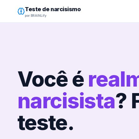
Teste de narcisismo
por BRAINLify
Você é
real
narcisista
? 
teste.