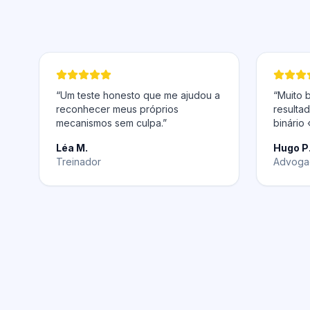
“Um teste honesto que me ajudou a
“Muito 
reconhecer meus próprios
resulta
mecanismos sem culpa.”
binário 
Léa M.
Hugo P
Treinador
Advoga