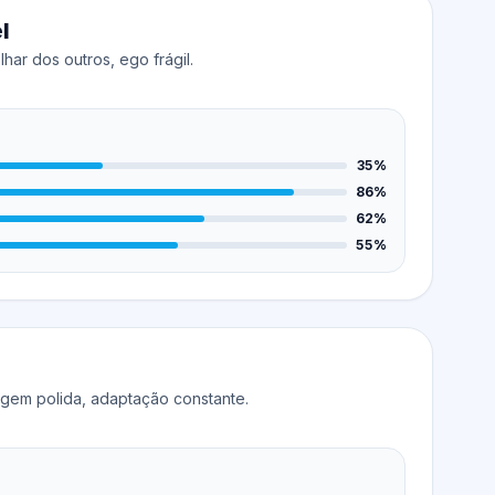
l
lhar dos outros, ego frágil.
35%
86%
62%
55%
agem polida, adaptação constante.