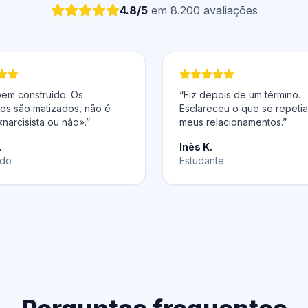
4.8/5
em 8.200 avaliações
bem construído. Os
“Fiz depois de um término.
dos são matizados, não é
Esclareceu o que se repeti
«narcisista ou não».”
meus relacionamentos.”
.
Inès K.
do
Estudante