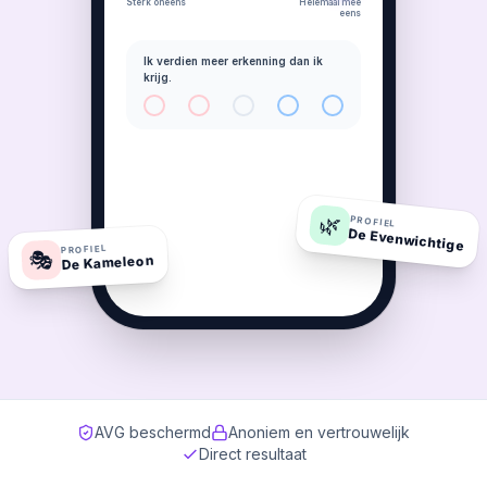
Sterk oneens
Helemaal mee
eens
Ik verdien meer erkenning dan ik
krijg.
🌿
PROFIEL
De Evenwichtige
PROFIEL
🎭
De Kameleon
AVG beschermd
Anoniem en vertrouwelijk
Direct resultaat