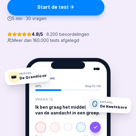
Start de test
5 min · 30 vragen
4.8/5
· 8.200 beoordelingen
Meer dan 180.000 tests afgelegd
9:41
PROFIEL
De Grandioze
👑
Narzissus
40%
Stap 12 / 30
VRAAG 12
🪞
PROFIEL
De Kwetsbare
Ik ben graag het middelpunt
van de aandacht in een groep.