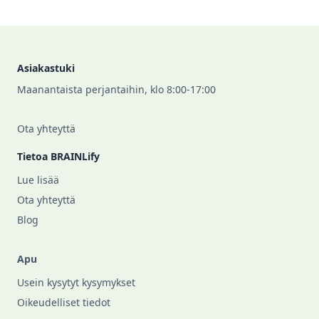
Footer
Asiakastuki
Maanantaista perjantaihin, klo 8:00-17:00
Ota yhteyttä
Tietoa BRAINLify
Lue lisää
Ota yhteyttä
Blog
Apu
Usein kysytyt kysymykset
Oikeudelliset tiedot