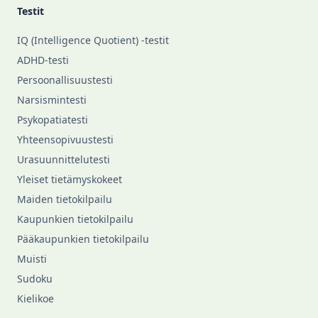
Testit
IQ (Intelligence Quotient) -testit
ADHD-testi
Persoonallisuustesti
Narsismintesti
Psykopatiatesti
Yhteensopivuustesti
Urasuunnittelutesti
Yleiset tietämyskokeet
Maiden tietokilpailu
Kaupunkien tietokilpailu
Pääkaupunkien tietokilpailu
Muisti
Sudoku
Kielikoe