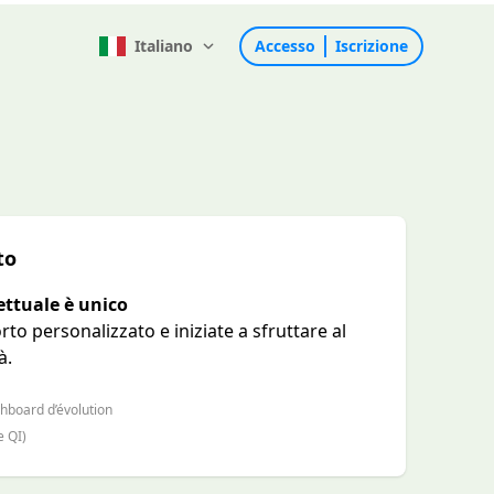
Italiano
Accesso
Iscrizione
to
lettuale è unico
rto personalizzato e iniziate a sfruttare al
à.
hboard d’évolution
e QI)