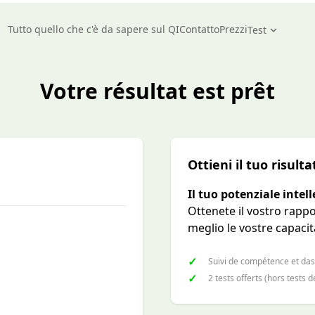
Tutto quello che c'è da sapere sul QI
Contatto
Prezzi
Test
Votre résultat est prêt
Ottieni il tuo risulta
Il tuo potenziale intel
Ottenete il vostro rappo
meglio le vostre capacit
✓
Suivi de compétence et das
✓
2 tests offerts (hors tests d