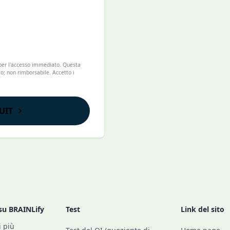
 per l'accesso immediato. Questa
; non rimborsabile. Accetto i
UIT
su BRAINLify
Test
Link del sito
i più