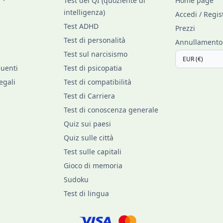
Test del QI (quoziente di
Home page
intelligenza)
Accedi / Regis
Test ADHD
Prezzi
Test di personalità
Annullamento d
Test sul narcisismo
uenti
Test di psicopatia
egali
Test di compatibilità
Test di Carriera
Test di conoscenza generale
Quiz sui paesi
Quiz sulle città
Test sulle capitali
Gioco di memoria
Sudoku
Test di lingua