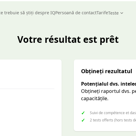
ce trebuie să știți despre IQ
Persoană de contact
Tarife
Teste
Votre résultat est prêt
Obțineți rezultatul
Potențialul dvs. intele
Obțineți raportul dvs. pe
capacitățile.
✓
Suivi de compétence et das
✓
2 tests offerts (hors tests d