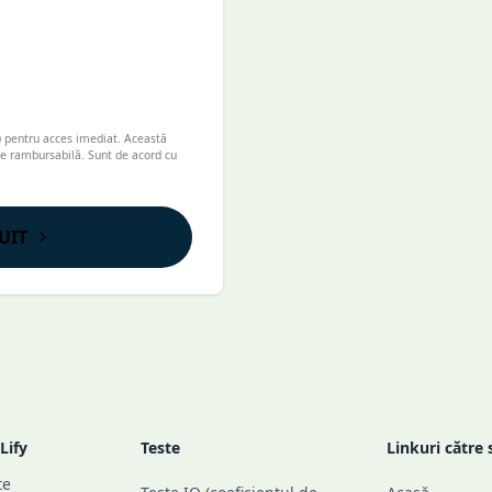
 pentru acces imediat. Această
te rambursabilă. Sunt de acord cu
UIT
Lify
Teste
Linkuri către 
te