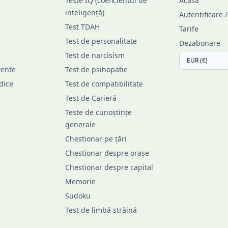
Teste IQ (coeficientul de
Acasă
inteligență)
Autentificare 
Test TDAH
Tarife
Test de personalitate
Dezabonare
Test de narcisism
vente
Test de psihopatie
idice
Test de compatibilitate
Test de Carieră
Teste de cunoștințe
generale
Chestionar pe țări
Chestionar despre orașe
Chestionar despre capital
Memorie
Sudoku
Test de limbă străină