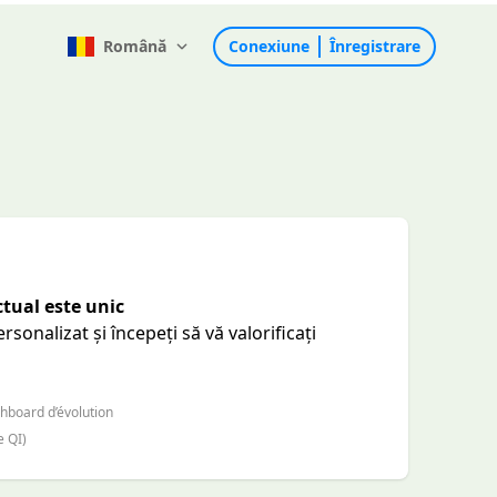
Română
Conexiune
Înregistrare
ctual este unic
rsonalizat și începeți să vă valorificați
hboard d’évolution
e QI)