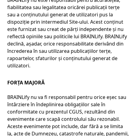
BRAINLify nu este responsabil pentru acuratețea,
fiabilitatea sau legalitatea oricărei publicații terțe
sau a conținutului generat de utilizatori pus la
dispoziție prin intermediul Site-ului. Acest conținut
este furnizat sau creat de părți independente și nu
reflectă opiniile sau politicile lui BRAINLify. BRAINLify
declină, așadar, orice responsabilitate derivând din
încrederea în sau utilizarea publicațiilor terțe,
rapoartelor, sfaturilor și conținutului generat de
utilizatori.
FORȚA MAJORĂ
BRAINLify nu va fi responsabil pentru orice eșec sau
întârziere în îndeplinirea obligațiilor sale în
conformitate cu prezentul CGUS, rezultând din
evenimente care scapă controlului său rezonabil.
Aceste evenimente pot include, dar fără a se limita
la, acte de Dumnezeu, catastrofe naturale, pandemii,