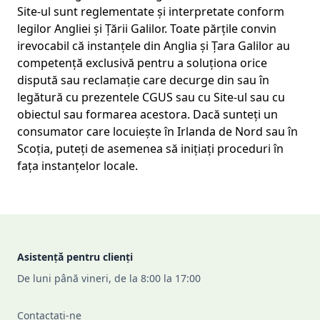
Site-ul sunt reglementate și interpretate conform
legilor Angliei și Țării Galilor. Toate părțile convin
irevocabil că instanțele din Anglia și Țara Galilor au
competență exclusivă pentru a soluționa orice
dispută sau reclamație care decurge din sau în
legătură cu prezentele CGUS sau cu Site-ul sau cu
obiectul sau formarea acestora. Dacă sunteți un
consumator care locuiește în Irlanda de Nord sau în
Scoția, puteți de asemenea să inițiați proceduri în
fața instanțelor locale.
Footer
Asistență pentru clienți
De luni până vineri, de la 8:00 la 17:00
Contactați-ne