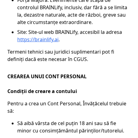
Forță Majoră: Evenimente care scapă de
controlul BRAINLify, inclusiv, dar fără a se limita
la, dezastre naturale, acte de război, greve sau
alte circumstanțe extraordinare.
Site: Site-ul web BRAINLify, accesibil la adresa
https://brainlify.ai
.
Termeni tehnici sau juridici suplimentari pot fi
definiți dacă este necesar în CGUS.
CREAREA UNUI CONT PERSONAL
Condiții de creare a contului
Pentru a crea un Cont Personal, Învățăcelul trebuie
să:
Să aibă vârsta de cel puțin 18 ani sau să fie
minor cu consimțământul părinților/tutorelui.