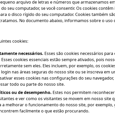
equeno arquivo de letras e números que armazenamos e
o do seu computador, se você consentir. Os cookies contê
para o disco rígido do seu computador. Cookies também sã
ntratamos. No documento abaixo, informamos sobre o uso 
uintes cookies:
itamente necessários.
Esses são cookies necessários para
. Esses cookies essenciais estão sempre ativados, pois noss
rretamente sem eles. Eles incluem, por exemplo, os cooki
 login nas áreas seguras do nosso site ou se inscreva em u
sativar esses cookies nas configurações do seu navegador
ssar todo ou parte do nosso site.
íticos ou de desempenho.
Estes nos permitem reconhecer 
itantes e ver como os visitantes se movem em nosso site q
a a melhorar o funcionamento do nosso site, por exemplo,
encontrem facilmente o que estão procurando.