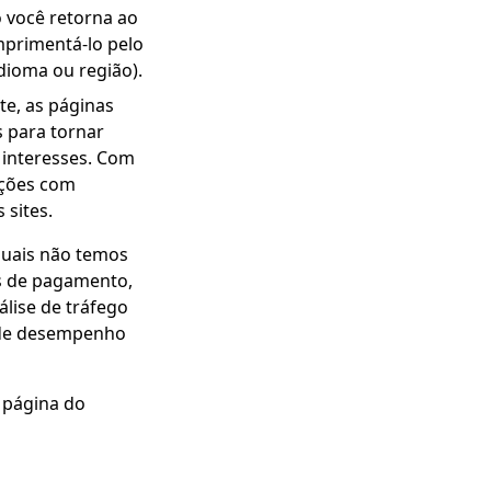
 você retorna ao
mprimentá-lo pelo
dioma ou região).
te, as páginas
s para tornar
s interesses. Com
ações com
 sites.
quais não temos
os de pagamento,
álise de tráfego
s de desempenho
a página do