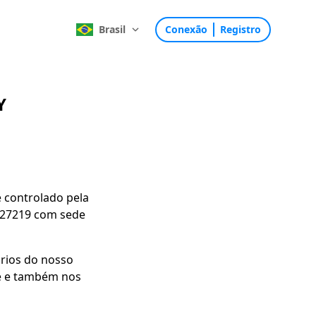
Brasil
Conexão
Registro
Y
 controlado pela
5627219 com sede
ários do nosso
te e também nos