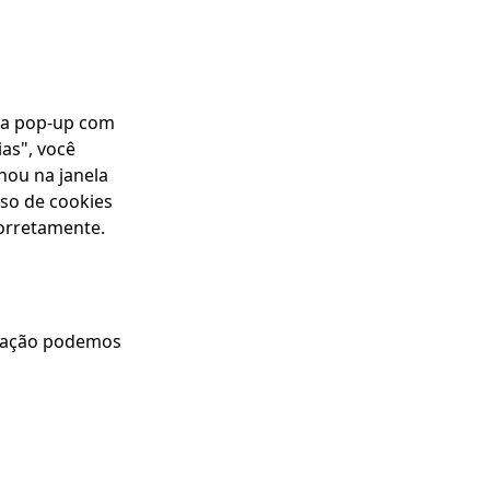
ela pop-up com
as", você
nou na janela
uso de cookies
orretamente.
ntação podemos