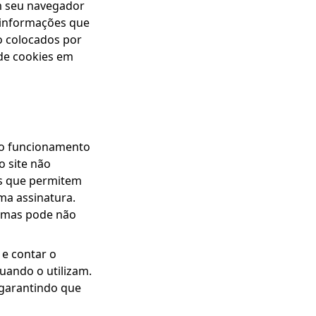
m seu navegador
m informações que
o colocados por
de cookies em
 o funcionamento
o site não
es que permitem
ma assinatura.
, mas pode não
e contar o
uando o utilizam.
 garantindo que