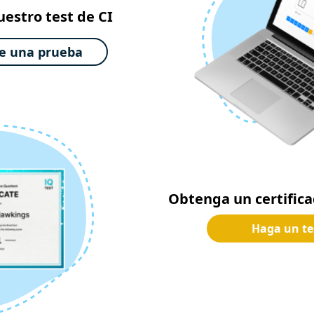
uestro test de CI
ne una prueba
Obtenga un certific
Haga un tes