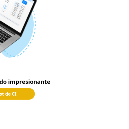
ado impresionante
t de CI