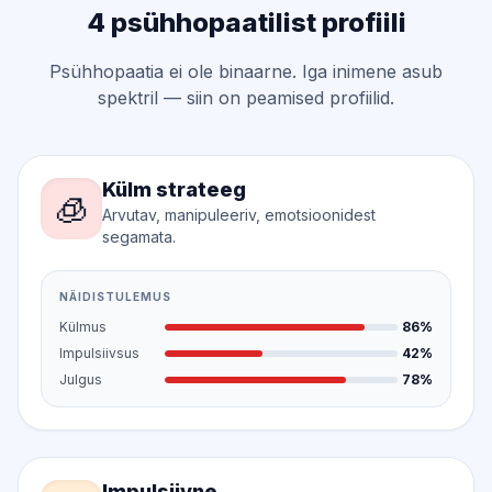
4 psühhopaatilist profiili
Psühhopaatia ei ole binaarne. Iga inimene asub
spektril — siin on peamised profiilid.
Külm strateeg
🧊
Arvutav, manipuleeriv, emotsioonidest
segamata.
NÄIDISTULEMUS
Külmus
86%
Impulsiivsus
42%
Julgus
78%
Impulsiivne