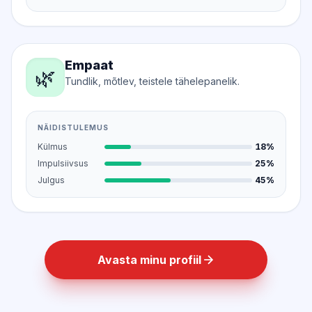
Empaat
🌿
Tundlik, mõtlev, teistele tähelepanelik.
NÄIDISTULEMUS
Külmus
18%
Impulsiivsus
25%
Julgus
45%
Avasta minu profiil