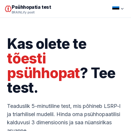
Psühhopatia test
BRAINLify poolt
Kas olete te
tõesti
psühhopat
? Tee
test.
Teaduslik 5-minutiline test, mis põhineb LSRP-l
ja triarhilisel mudelil. Hinda oma psühhopaatilisi
kalduvusi 3 dimensioonis ja saa nüansirikas
aruanne.