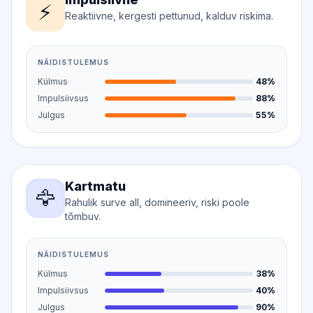
⚡
Reaktiivne, kergesti pettunud, kalduv riskima.
NÄIDISTULEMUS
Külmus
48%
Impulsiivsus
88%
Julgus
55%
Kartmatu
🦅
Rahulik surve all, domineeriv, riski poole
tõmbuv.
NÄIDISTULEMUS
Külmus
38%
Impulsiivsus
40%
Julgus
90%