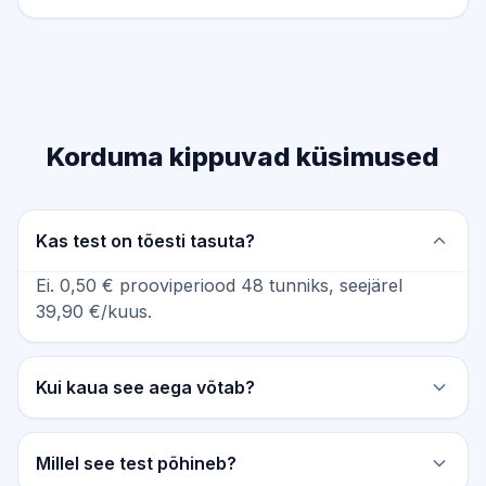
Korduma kippuvad küsimused
Kas test on tõesti tasuta?
Ei. 0,50 € prooviperiood 48 tunniks, seejärel
39,90 €/kuus.
Kui kaua see aega võtab?
Millel see test põhineb?