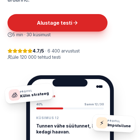
Alustage testi
5 min · 30 küsimust
4.7/5
· 6 400 arvustust
üle 120 000 tehtud testi
9:41
PROFIIL
Külm strateeg
🧊
Psüühika
40%
Samm 12 / 30
KÜSIMUS 12
⚡
PROFIIL
Impulsiivne
Tunnen vähe süütunnet, kui
kedagi haavan.