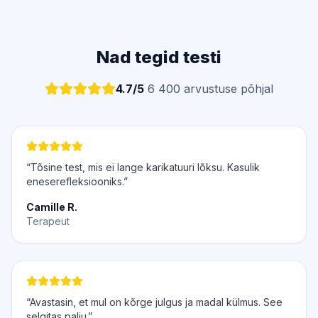
Nad tegid testi
4.7/5
6 400 arvustuse põhjal
“Tõsine test, mis ei lange karikatuuri lõksu. Kasulik
eneserefleksiooniks.”
Camille R.
Terapeut
“Avastasin, et mul on kõrge julgus ja madal külmus. See
selgitas palju.”