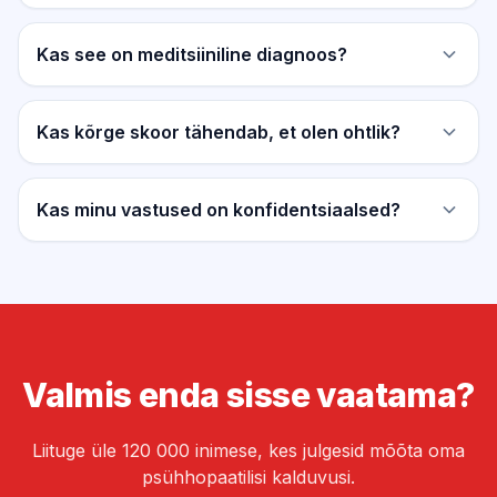
Kas see on meditsiiniline diagnoos?
Kas kõrge skoor tähendab, et olen ohtlik?
Kas minu vastused on konfidentsiaalsed?
Valmis enda sisse vaatama?
Liituge üle 120 000 inimese, kes julgesid mõõta oma
psühhopaatilisi kalduvusi.