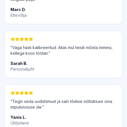
Marc D.
Ettevõtja
“Väga hästi kalibreeritud. Aitas mul teisiti mõista inimesi,
kellega koos töötan.”
Sarah B.
Personalijuht
“Tegin seda uudishimust ja sain tõelise mõtiskluse oma
impulsiivsuse üle.”
Yanis L.
Üliõpilane