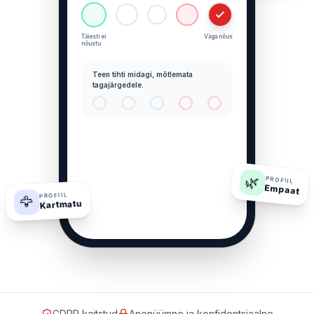
Täiesti ei
Väga nõus
nõustu
Teen tihti midagi, mõtlemata
tagajärgedele.
🌿
PROFIIL
Empaat
PROFIIL
🦅
Kartmatu
GDPR kaitstud
Anonüümne ja konfidentsiaalne