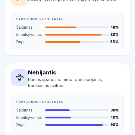
PAVYZDINIS REZULTATAS
Šaltumas
48%
Impulsyvumas
88%
Drąsa
55%
Nebijantis
🦅
Ramus spaudimo metu, dominuojantis,
traukiamas rizikos.
PAVYZDINIS REZULTATAS
Šaltumas
38%
Impulsyvumas
40%
Drąsa
90%