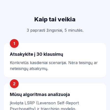
Kaip tai veikia
3 paprasti žingsniai, 5 minutės.
1
Atsakykite į 30 klausimų
Konkretūs kasdieniai scenarijai. Nėra teisingų ar
neteisingų atsakymų.
2
Mūsų algoritmas analizuoja
Įkvėpta LSRP (Levenson Self-Report
Psychopathy) ir triarchinio modelio.