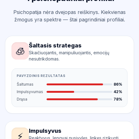
Psichopatija nėra dvejopas reiškinys. Kiekvienas
žmogus yra spektre — štai pagrindiniai profiliai.
Šaltasis strategas
🧊
Skaičiuojantis, manipuliuojantis, emocijų
nesutrikdomas.
PAVYZDINIS REZULTATAS
Šaltumas
86%
Impulsyvumas
42%
Drąsa
78%
Impulsyvus
⚡
Reaktyvus, lengvai nusivylęs, linkęs rizikuoti.