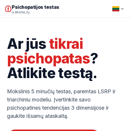
Psichopatijos testas
iš BRAINLify
Ar jūs
tikrai
psichopatas
?
Atlikite testą.
Mokslinis 5 minučių testas, paremtas LSRP ir
triarchiniu modeliu. Įvertinkite savo
psichopatines tendencijas 3 dimensijose ir
gaukite išsamų ataskaitą.