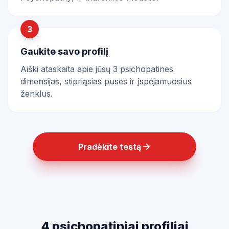
3
Gaukite savo profilį
Aiški ataskaita apie jūsų 3 psichopatines
dimensijas, stipriąsias puses ir įspėjamuosius
ženklus.
Pradėkite testą
4 psichopatiniai profiliai