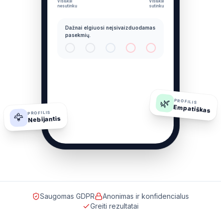
Visiškai
Visiškai
nesutinku
sutinku
Dažnai elgiuosi neįsivaizduodamas
pasekmių.
🌿
PROFILIS
Empatiškas
PROFILIS
🦅
Nebijantis
Saugomas GDPR
Anonimas ir konfidencialus
Greiti rezultatai