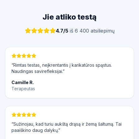
Jie atliko testą
4.7/5
iš 6 400 atsiliepimų
“Rimtas testas, neįkrentantis į karikatūros spąstus.
Naudingas savirefleksijai.”
Camille R.
Terapeutas
“Sužinojau, kad turiu aukštą drąsą ir žemą šaltumą. Tai
paaiškino daug dalykų.”