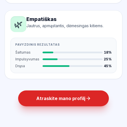
Empatiškas
🌿
Jautrus, apmąstantis, dėmesingas kitiems.
PAVYZDINIS REZULTATAS
Šaltumas
18%
Impulsyvumas
25%
Drąsa
45%
Atraskite mano profilį