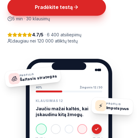
Pradėkite testą
5 min · 30 klausimų
4.7/5
· 6 400 atsiliepimų
daugiau nei 120 000 atliktų testų
9:41
PROFILIS
Šaltasis strategas
🧊
Psichė
40%
Žingsnis 12 / 30
KLAUSIMAS 12
⚡
PROFILIS
Impulsyvus
Jaučiu mažai kaltės, kai
įskaudinu kitą žmogų.