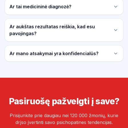
Ar tai medicininė diagnozė?
Ar aukštas rezultatas reiškia, kad esu
pavojingas?
Ar mano atsakymai yra konfidencialūs?
Pasiruošę pažvelgti į save?
Prisijunkite prie daugiau nei 120 000 žmonių, kurie
drįso įvertinti savo psichopatines tendencijas.