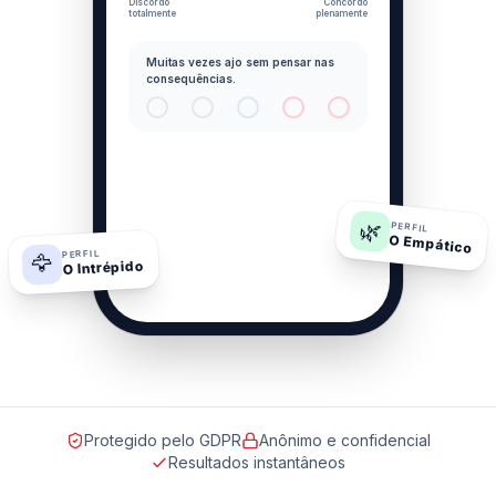
Discordo
Concordo
totalmente
plenamente
Muitas vezes ajo sem pensar nas
consequências.
🌿
PERFIL
O Empático
PERFIL
🦅
O Intrépido
Protegido pelo GDPR
Anônimo e confidencial
Resultados instantâneos