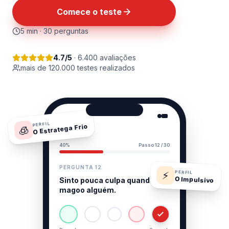
Comece o teste
5 min · 30 perguntas
4.7/5
· 6.400 avaliações
mais de 120.000 testes realizados
9:41
PERFIL
O Estratega Frio
🧊
Psique
40%
Passo 12 / 30
PERGUNTA 12
⚡
PERFIL
O Impulsivo
Sinto pouca culpa quando
magoo alguém.