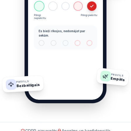
Pilnīgi
Pilnīgi piekrītu
nepiekrītu
Es bieži rīkojos, nedomājot par
sekām.
🌿
PROFILS
Empāts
PROFILS
🦅
Bezbailīgais
GDPR aizsargāts
Anonīms un konfidenciāls