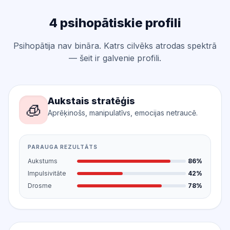
4 psihopātiskie profili
Psihopātija nav bināra. Katrs cilvēks atrodas spektrā
— šeit ir galvenie profili.
Aukstais stratēģis
🧊
Aprēķinošs, manipulatīvs, emocijas netraucē.
PARAUGA REZULTĀTS
Aukstums
86%
Impulsivitāte
42%
Drosme
78%