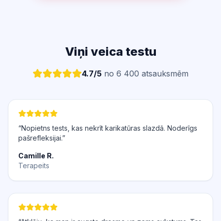
Viņi veica testu
4.7/5
no 6 400 atsauksmēm
“Nopietns tests, kas nekrīt karikatūras slazdā. Noderīgs
pašrefleksijai.”
Camille R.
Terapeits