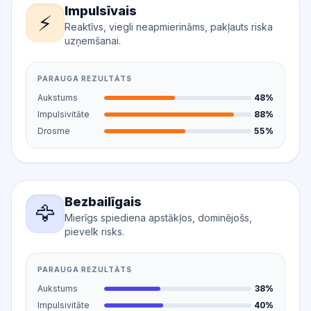
Impulsīvais
⚡
Reaktīvs, viegli neapmierināms, pakļauts riska
uzņemšanai.
PARAUGA REZULTĀTS
Aukstums
48%
Impulsivitāte
88%
Drosme
55%
Bezbailīgais
🦅
Mierīgs spiediena apstākļos, dominējošs,
pievelk risks.
PARAUGA REZULTĀTS
Aukstums
38%
Impulsivitāte
40%