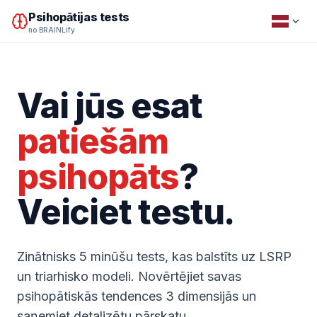
Psihopātijas tests
no BRAINLify
Vai jūs esat
patiešām
psihopāts
?
Veiciet testu.
Zinātnisks 5 minūšu tests, kas balstīts uz LSRP
un triarhisko modeli. Novērtējiet savas
psihopātiskās tendences 3 dimensijās un
saņemiet detalizētu pārskatu.