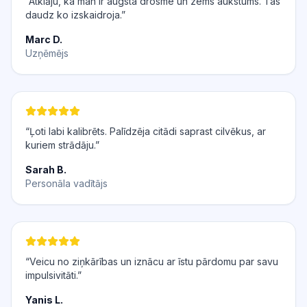
“Atklāju, ka man ir augsta drosme un zems aukstums. Tas
daudz ko izskaidroja.”
Marc D.
Uzņēmējs
“Ļoti labi kalibrēts. Palīdzēja citādi saprast cilvēkus, ar
kuriem strādāju.”
Sarah B.
Personāla vadītājs
“Veicu no ziņkārības un iznācu ar īstu pārdomu par savu
impulsivitāti.”
Yanis L.