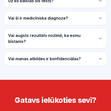
Uz ko balstās šis tests?
Vai šī ir medicīniska diagnoze?
Vai augsts rezultāts nozīmē, ka esmu
bīstams?
Vai manas atbildes ir konfidenciālas?
Gatavs ielūkoties sevī?