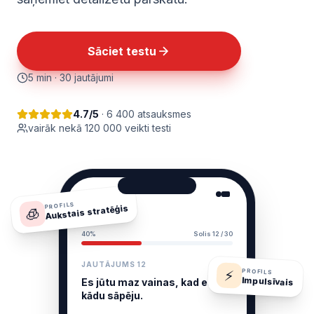
Sāciet testu
5 min · 30 jautājumi
4.7/5
· 6 400 atsauksmes
vairāk nekā 120 000 veikti testi
9:41
PROFILS
Aukstais stratēģis
🧊
Psihē
40%
Solis 12 / 30
JAUTĀJUMS 12
⚡
PROFILS
Impulsīvais
Es jūtu maz vainas, kad es
kādu sāpēju.