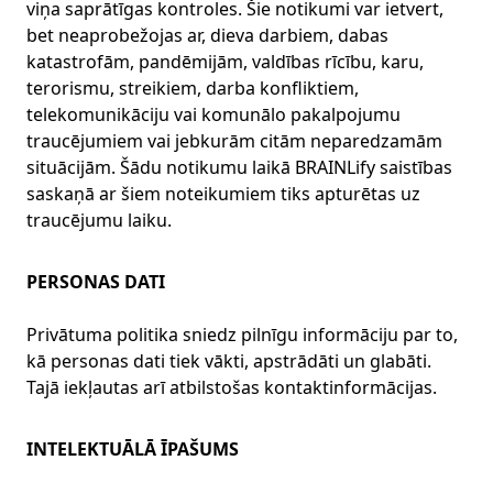
viņa saprātīgas kontroles. Šie notikumi var ietvert,
bet neaprobežojas ar, dieva darbiem, dabas
katastrofām, pandēmijām, valdības rīcību, karu,
terorismu, streikiem, darba konfliktiem,
telekomunikāciju vai komunālo pakalpojumu
traucējumiem vai jebkurām citām neparedzamām
situācijām. Šādu notikumu laikā BRAINLify saistības
saskaņā ar šiem noteikumiem tiks apturētas uz
traucējumu laiku.
PERSONAS DATI
Privātuma politika sniedz pilnīgu informāciju par to,
kā personas dati tiek vākti, apstrādāti un glabāti.
Tajā iekļautas arī atbilstošas kontaktinformācijas.
INTELEKTUĀLĀ ĪPAŠUMS