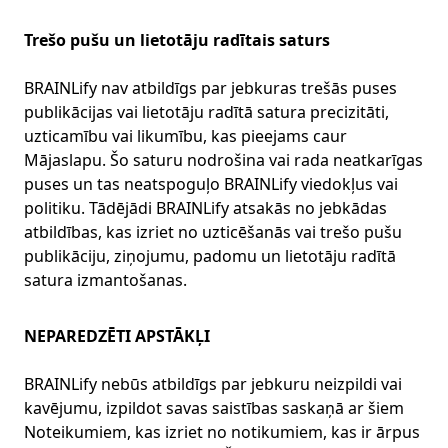
Trešo pušu un lietotāju radītais saturs
BRAINLify nav atbildīgs par jebkuras trešās puses
publikācijas vai lietotāju radītā satura precizitāti,
uzticamību vai likumību, kas pieejams caur
Mājaslapu. Šo saturu nodrošina vai rada neatkarīgas
puses un tas neatspoguļo BRAINLify viedokļus vai
politiku. Tādējādi BRAINLify atsakās no jebkādas
atbildības, kas izriet no uzticēšanās vai trešo pušu
publikāciju, ziņojumu, padomu un lietotāju radītā
satura izmantošanas.
NEPAREDZĒTI APSTĀKĻI
BRAINLify nebūs atbildīgs par jebkuru neizpildi vai
kavējumu, izpildot savas saistības saskaņā ar šiem
Noteikumiem, kas izriet no notikumiem, kas ir ārpus