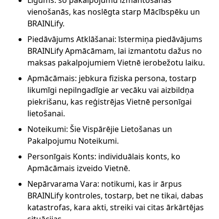
Līgums: šo pakalpojumu izmantošanas
vienošanās, kas noslēgta starp Mācībspēku un
BRAINLify.
Piedāvājums Atklāšanai: īstermiņa piedāvājums
BRAINLify Apmācāmam, lai izmantotu dažus no
maksas pakalpojumiem Vietnē ierobežotu laiku.
Apmācāmais: jebkura fiziska persona, tostarp
likumīgi nepilngadīgie ar vecāku vai aizbildņa
piekrišanu, kas reģistrējas Vietnē personīgai
lietošanai.
Noteikumi: Šie Vispārējie Lietošanas un
Pakalpojumu Noteikumi.
Personīgais Konts: individuālais konts, ko
Apmācāmais izveido Vietnē.
Nepārvarama Vara: notikumi, kas ir ārpus
BRAINLify kontroles, tostarp, bet ne tikai, dabas
katastrofas, kara akti, streiki vai citas ārkārtējas