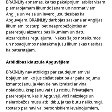
BRAINLify apņemas, ka tās pakalpojumi atbilst visām
piemērojamām likumdošanām un normatīviem
Anglijā un Velsā un ievēro jūsu tiesības kā
Apguvējam. BRAINLify darbojas saskaņā ar Anglijas
likumiem, tostarp, bet neaprobežojoties ar
patērētāju aizsardzības likumiem un datu
aizsardzības regulējumu. Nekas šajos noteikumos
un nosacījumos neietekmē jūsu likumiskās tiesības
kā patērētājam.
Atbildības klauzula Apguvējiem
BRAINLify nav atbildīgs par zaudējumiem vai
bojājumiem, ko jūs ciešat saistībā ar pakalpojumu
izmantošanu, ja vien tie nav izraisīti ar viņa
nolaidību, krāpšanu vai tīšu rīcību. Privātajiem
patērētājiem, kas ir Apguvēji, viņš neizslēgs un
neierobežos mūsu atbildību, ja tas būtu nelikumīgi,
tostarp par nāvi vai personiskiem ievainojumiem,