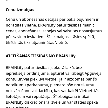
Cenu izmaiņas
Cenu un abonēšanas detaļas par pakalpojumiem ir
norādītas Vietnē. BRAINLify patur tiesības mainīt
cenas, abonēšanas iespējas vai saistītās nosacījumus
pēc saviem ieskatiem. Šīs izmaiņas stāsies spēkā,
tiklīdz tās tiks atjauninātas Vietnē.
ATCELŠANAS TIESĪBAS NO BRAINLify
BRAINLify patur tiesības jebkurā laikā, bez
iepriekšēja brīdinājuma, apturēt vai izbeigt Apguvēja
kontu un/vai piekļuvi Vietnei, ja ir aizdomas par šo
noteikumu pārkāpumu, piemērojošo noteikumu
neievērošanu vai darbību, kas var kaitēt Vietnei, tās
lietotājiem vai reputācijai. Šī izbeigšana ir tikai
BRAINLify diskrecionāra izvēle un var stāties spēkā