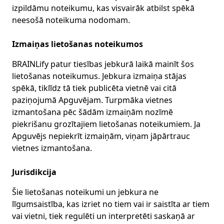
izpildāmu noteikumu, kas visvairāk atbilst spēkā
neesošā noteikuma nodomam.
Izmaiņas lietošanas noteikumos
BRAINLify patur tiesības jebkurā laikā mainīt šos
lietošanas noteikumus. Jebkura izmaiņa stājas
spēkā, tiklīdz tā tiek publicēta vietnē vai citā
paziņojumā Apguvējam. Turpmāka vietnes
izmantošana pēc šādām izmaiņām nozīmē
piekrišanu grozītajiem lietošanas noteikumiem. Ja
Apguvējs nepiekrīt izmaiņām, viņam jāpārtrauc
vietnes izmantošana.
Jurisdikcija
Šie lietošanas noteikumi un jebkura ne
līgumsaistība, kas izriet no tiem vai ir saistīta ar tiem
vai vietni, tiek regulēti un interpretēti saskaņā ar