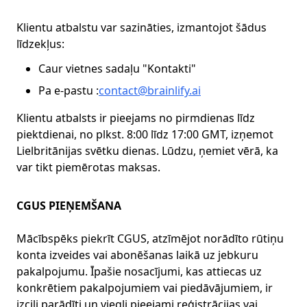
Klientu atbalstu var sazināties, izmantojot šādus
līdzekļus:
Caur vietnes sadaļu "Kontakti"
Pa e-pastu :
contact@brainlify.ai
Klientu atbalsts ir pieejams no pirmdienas līdz
piektdienai, no plkst. 8:00 līdz 17:00 GMT, izņemot
Lielbritānijas svētku dienas. Lūdzu, ņemiet vērā, ka
var tikt piemērotas maksas.
CGUS PIEŅEMŠANA
Mācībspēks piekrīt CGUS, atzīmējot norādīto rūtiņu
konta izveides vai abonēšanas laikā uz jebkuru
pakalpojumu. Īpašie nosacījumi, kas attiecas uz
konkrētiem pakalpojumiem vai piedāvājumiem, ir
izcili parādīti un viegli pieejami reģistrācijas vai