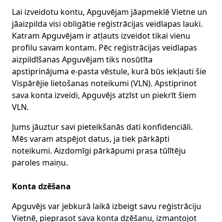
Lai izveidotu kontu, Apguvējam jāapmeklē Vietne un
jāaizpilda visi obligātie reģistrācijas veidlapas lauki.
Katram Apguvējam ir atļauts izveidot tikai vienu
profilu savam kontam. Pēc reģistrācijas veidlapas
aizpildīšanas Apguvējam tiks nosūtīta
apstiprinājuma e-pasta vēstule, kurā būs iekļauti šie
Vispārējie lietošanas noteikumi (VLN). Apstiprinot
sava konta izveidi, Apguvējs atzīst un piekrīt šiem
VLN.
Jums jāuztur savi pieteikšanās dati konfidenciāli.
Mēs varam atspējot datus, ja tiek pārkāpti
noteikumi. Aizdomīgi pārkāpumi prasa tūlītēju
paroles maiņu.
Konta dzēšana
Apguvējs var jebkurā laikā izbeigt savu reģistrāciju
Vietnē, pieprasot sava konta dzēšanu, izmantojot