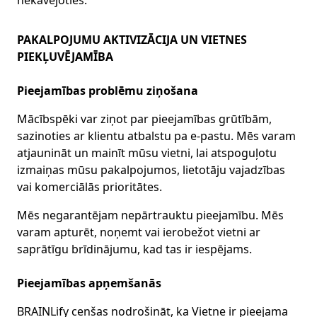
nekavējoties.
PAKALPOJUMU AKTIVIZĀCIJA UN VIETNES
PIEKĻUVĒJAMĪBA
Pieejamības problēmu ziņošana
Mācībspēki var ziņot par pieejamības grūtībām,
sazinoties ar klientu atbalstu pa e-pastu. Mēs varam
atjaunināt un mainīt mūsu vietni, lai atspoguļotu
izmaiņas mūsu pakalpojumos, lietotāju vajadzības
vai komerciālās prioritātes.
Mēs negarantējam nepārtrauktu pieejamību. Mēs
varam apturēt, noņemt vai ierobežot vietni ar
saprātīgu brīdinājumu, kad tas ir iespējams.
Pieejamības apņemšanās
BRAINLify cenšas nodrošināt, ka Vietne ir pieejama