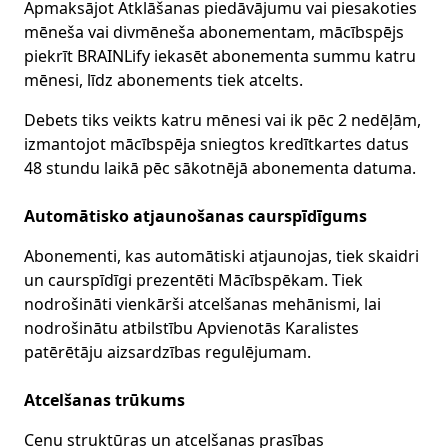
Apmaksājot Atklāšanas piedāvājumu vai piesakoties
mēneša vai divmēneša abonementam, mācībspējs
piekrīt BRAINLify iekasēt abonementa summu katru
mēnesi, līdz abonements tiek atcelts.
Debets tiks veikts katru mēnesi vai ik pēc 2 nedēļām,
izmantojot mācībspēja sniegtos kredītkartes datus
48 stundu laikā pēc sākotnējā abonementa datuma.
Automātisko atjaunošanas caurspīdīgums
Abonementi, kas automātiski atjaunojas, tiek skaidri
un caurspīdīgi prezentēti Mācībspēkam. Tiek
nodrošināti vienkārši atcelšanas mehānismi, lai
nodrošinātu atbilstību Apvienotās Karalistes
patērētāju aizsardzības regulējumam.
Atcelšanas trūkums
Cenu struktūras un atcelšanas prasības