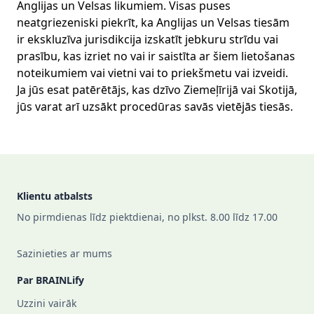
Anglijas un Velsas likumiem. Visas puses
neatgriezeniski piekrīt, ka Anglijas un Velsas tiesām
ir ekskluzīva jurisdikcija izskatīt jebkuru strīdu vai
prasību, kas izriet no vai ir saistīta ar šiem lietošanas
noteikumiem vai vietni vai to priekšmetu vai izveidi.
Ja jūs esat patērētājs, kas dzīvo Ziemeļīrijā vai Skotijā,
jūs varat arī uzsākt procedūras savās vietējās tiesās.
Footer
Klientu atbalsts
No pirmdienas līdz piektdienai, no plkst. 8.00 līdz 17.00
Sazinieties ar mums
Par BRAINLify
Uzzini vairāk