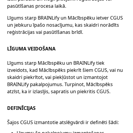
pasūtīšanas procesa laikā.
Līgums starp BRAINLify un Mācībspēku ietver CGUS
un jebkuru īpašo nosacījumu, kas skaidri norādīts
reģistrācijas vai pasūtīšanas brīdī.
LĪGUMA VEIDOŠANA
Līgums starp Mācībspēku un BRAINLify tiek
izveidots, kad Mācībspēks piekrīt šiem CGUS, vai nu
skaidri piekrītot, vai piekļūstot un izmantojot
BRAINLify pakalpojumus. Turpinot, Mācībspēks
atzīst, ka ir izlasījis, sapratis un piekritis CGUS.
DEFINĪCIJAS
Šajos CGUS izmantotie atslēgvārdi ir definēti šādi: