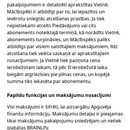
pakalpojumiem ir detalizēti aprakstītas Vietnē.
Mācībspēki ir atbildīgi par to, lai iepazītos un
ievērotu sniegtās atcelšanas prasības. Ja tiek
nepietiekami atcelts Piedāvājums vai cits
abonements noteiktajā termiņā, kā norādīts Vietnē,
abonements turpināsies, un Mācībspēks paliks
atbildīgs par visiem saistītajiem maksājumiem, līdz
atcelšana tiek veikta saskaņā ar aprakstītajiem
nosacījumiem. Ja Vietnē tiek paziņota cena
ierobežotam laikam, tā pēc šī ierobežotā laika
beigām atgriezīsies pie pilnas cenas, un kopējā
summa tiks iekasēta par abonementu.
Papildu funkcijas un maksājumu nosacījumi
Visi maksājumi ir šifrēti, lai aizsargātu Apguvēja
finanšu informāciju. Maksājumu detaļas ir pieejamas
tikai maksājumu pakalpojumu sniedzējam un netiek
glabātas BRAINLify.