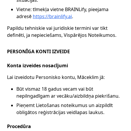
situācijas.
Vietne: tīmekļa vietne BRAINLify, pieejama
adresē
https://brainlify.ai
.
Papildu tehniskie vai juridiskie termini var tikt
definēti, ja nepieciešams, Vispārējos Noteikumos.
PERSONĪGA KONTI IZVEIDE
Konta izveides nosacījumi
Lai izveidotu Personisko kontu, Māceklim jā:
Būt vismaz 18 gadus vecam vai būt
nepilngadīgam ar vecāku/aizbildņa piekrišanu.
Pieņemt Lietošanas noteikumus un aizpildīt
obligātos reģistrācijas veidlapas laukus.
Procedūra