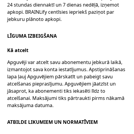
24 stundas diennaktī un 7 dienas nedēļā, izņemot
apkopi. BRAINLify centīsies iepriekš paziņot par
jebkuru plānoto apkopi.
LĪGUMA IZBEIGŠANA
Kā atcelt
Apguvēji var atcelt savu abonementu jebkurā laikā,
izmantojot sava konta iestatījumus. Apstiprināšanas
lapa ļauj Apguvējiem pārskatīt un pabeigt savu
atcelšanas pieprasījumu. Apguvējiem jāatzīst un
jāsaprot, ka abonementi tiks iekasēti līdz to
atcelšanai. Maksājumi tiks pārtraukti pirms nākamā
maksājuma datuma.
ATBILDE LIKUMIEM UN NORMATĪVIEM