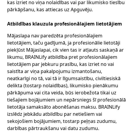
kas izriet no viņa nolaidības vai par likumisko tiesību
pārkāpšanu, kas attiecas uz Apguvēju.
Atbildības klauzula profesionālajiem lietotājiem
Mājaslapa nav paredzēta profesionālajiem
lietotājiem, taču gadījumā, ja profesionālie lietotāji
piekļūst Mājaslapai, cik vien tas ir atļauts saskaņā ar
likumu, BRAINLify atbildība pret profesionālajiem
lietotājiem par jebkuru prasību, kas izriet no vai
saistīta ar viņa pakalpojumu izmantošanu,
neatkarīgi no tā, vai tā ir līgumsaistību, civiltiesiskā
delikta (tostarp nolaidības), likumisko pienākumu
pārkāpuma vai cita veida, būs ierobežota tikai uz
tiešajiem bojājumiem un nepārsniegs šī profesionālā
lietotāja samaksāto abonēšanas maksu. BRAINLify
izslēdz jebkādu atbildību par netiešiem vai
sekojošiem bojājumiem, tostarp peļņas zudumu,
darbības pārtraukšanu vai datu zudumu.