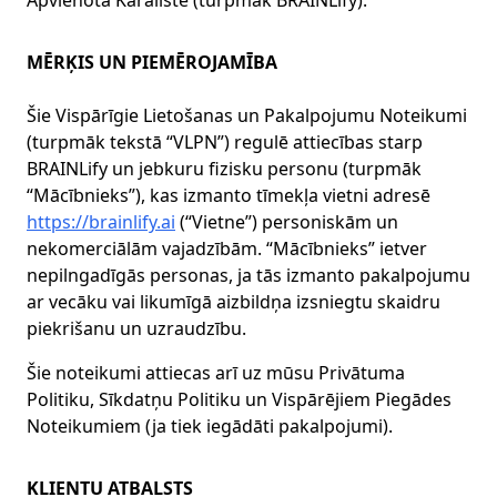
Apvienotā Karaliste (turpmāk BRAINLify).
MĒRĶIS UN PIEMĒROJAMĪBA
Šie Vispārīgie Lietošanas un Pakalpojumu Noteikumi
(turpmāk tekstā “VLPN”) regulē attiecības starp
BRAINLify un jebkuru fizisku personu (turpmāk
“Mācībnieks”), kas izmanto tīmekļa vietni adresē
https://brainlify.ai
(“Vietne”) personiskām un
nekomerciālām vajadzībām. “Mācībnieks” ietver
nepilngadīgās personas, ja tās izmanto pakalpojumu
ar vecāku vai likumīgā aizbildņa izsniegtu skaidru
piekrišanu un uzraudzību.
Šie noteikumi attiecas arī uz mūsu Privātuma
Politiku, Sīkdatņu Politiku un Vispārējiem Piegādes
Noteikumiem (ja tiek iegādāti pakalpojumi).
KLIENTU ATBALSTS