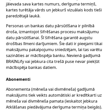
jāievada sava kartes numurs, derīguma termiņš,
kartes turētāja vārds un jebkurš vizuālais kods tieši
paredzētajā laukā.
Personas un bankas datu pārsūtīšana ir pilnībā
droša, izmantojot šifrēšanas procesu maksājumu
datu pārsūtīšanai. Šī šifrēšana garantē augstu
drošības līmeni darījumiem. Šie dati ir pieejami tikai
maksājumu pakalpojumu sniedzējam, lai tas varētu
sazināties ar mācībspēja banku. Nevienā gadījumā
BRAINLify vai jebkura cita trešā puse nevar piekļūt
mācībspēja bankas datiem.
Abonementi
Abonementa (mēneša vai divmēneša) gadījumā
maksājums tiek veikts automātiski ar kredītkarti uz
mēneša vai divmēneša pamata (ieskaitot jebkura
Atklāšanas piedāvājuma derīguma termiņa beigās).