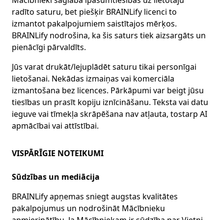
Mācībnieki saglabā īpašumtiesības uz lietotāju
radīto saturu, bet piešķir BRAINLify licenci to
izmantot pakalpojumiem saistītajos mērķos.
BRAINLify nodrošina, ka šis saturs tiek aizsargāts un
pienācīgi pārvaldīts.
Jūs varat drukāt/lejuplādēt saturu tikai personīgai
lietošanai. Nekādas izmaiņas vai komerciāla
izmantošana bez licences. Pārkāpumi var beigt jūsu
tiesības un prasīt kopiju iznīcināšanu. Teksta vai datu
ieguve vai tīmekļa skrāpēšana nav atļauta, tostarp AI
apmācībai vai attīstībai.
VISPĀRĪGIE NOTEIKUMI
Sūdzības un mediācija
BRAINLify apņemas sniegt augstas kvalitātes
pakalpojumus un nodrošināt Mācībnieku