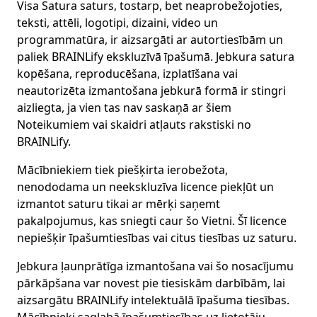
Visa Satura saturs, tostarp, bet neaprobežojoties,
teksti, attēli, logotipi, dizaini, video un
programmatūra, ir aizsargāti ar autortiesībām un
paliek BRAINLify ekskluzīvā īpašumā. Jebkura satura
kopēšana, reproducēšana, izplatīšana vai
neautorizēta izmantošana jebkurā formā ir stingri
aizliegta, ja vien tas nav saskaņā ar šiem
Noteikumiem vai skaidri atļauts rakstiski no
BRAINLify.
Mācībniekiem tiek piešķirta ierobežota,
nenododama un neekskluzīva licence piekļūt un
izmantot saturu tikai ar mērķi saņemt
pakalpojumus, kas sniegti caur šo Vietni. Šī licence
nepiešķir īpašumtiesības vai citus tiesības uz saturu.
Jebkura ļaunprātīga izmantošana vai šo nosacījumu
pārkāpšana var novest pie tiesiskām darbībām, lai
aizsargātu BRAINLify intelektuālā īpašuma tiesības.