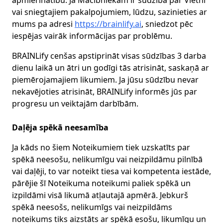
apmierinātību. Ja Mācībniekam ir sūdzība par Vietni
vai sniegtajiem pakalpojumiem, lūdzu, sazinieties ar
mums pa adresi
https://brainlify.ai
, sniedzot pēc
iespējas vairāk informācijas par problēmu.
BRAINLify cenšas apstiprināt visas sūdzības 3 darba
dienu laikā un ātri un godīgi tās atrisināt, saskaņā ar
piemērojamajiem likumiem. Ja jūsu sūdzību nevar
nekavējoties atrisināt, BRAINLify informēs jūs par
progresu un veiktajām darbībām.
Daļēja spēkā neesamība
Ja kāds no šiem Noteikumiem tiek uzskatīts par
spēkā neesošu, nelikumīgu vai neizpildāmu pilnībā
vai daļēji, to var noteikt tiesa vai kompetenta iestāde,
pārējie šī Noteikuma noteikumi paliek spēkā un
izpildāmi visā likumā atļautajā apmērā. Jebkurš
spēkā neesošs, nelikumīgs vai neizpildāms
noteikums tiks aizstāts ar spēkā esošu, likumīgu un