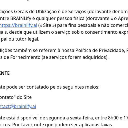
ições Gerais de Utilização e de Serviços (doravante denom
tre BRAINLify e qualquer pessoa física (doravante « o Apren
https://brainlify.ai
(« Site ») para fins pessoais e não comerci
gais, desde que utilizem o serviço sob o consentimento exp
pai ou tutor legal.
ições também se referem à nossa Política de Privacidade, P
s de Fornecimento (se serviços forem adquiridos).
ENTE
nte pode ser contatado pelos seguintes meios:
ontato" do Site
tact@brainlify.ai
nte está disponível de segunda a sexta-feira, entre 8h00 e 
nicos. Por favor, note que podem ser aplicadas taxas.