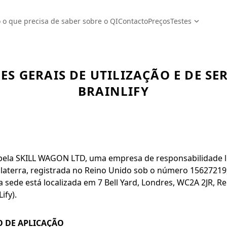
 o que precisa de saber sobre o QI
Contacto
Preços
Testes
S GERAIS DE UTILIZAÇÃO E DE SE
BRAINLIFY
 pela SKILL WAGON LTD, uma empresa de responsabilidade l
glaterra, registrada no Reino Unido sob o número 1562721
 sede está localizada em 7 Bell Yard, Londres, WC2A 2JR, R
ify).
O DE APLICAÇÃO