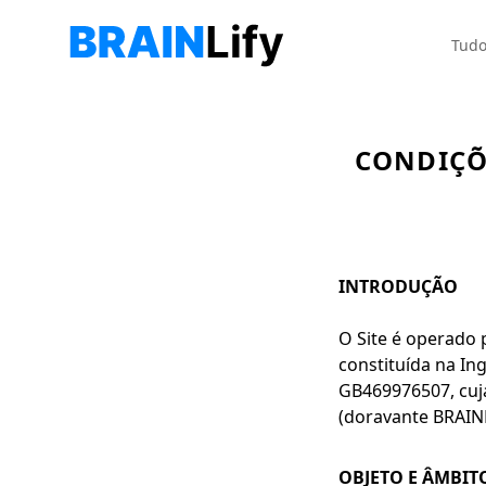
Tudo
CONDIÇÕE
INTRODUÇÃO
O Site é operado
constituída na In
GB469976507, cuja
(doravante BRAINL
OBJETO E ÂMBIT