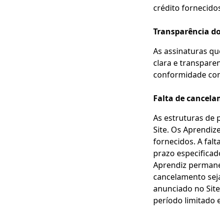
crédito fornecidos
Transparência d
As assinaturas q
clara e transpare
conformidade com
Falta de cancel
As estruturas de 
Site. Os Aprendiz
fornecidos. A fal
prazo especificad
Aprendiz permane
cancelamento seja
anunciado no Site
período limitado e