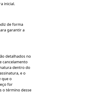
 inicial.
ndiz de forma
ara garantir a
tão detalhados no
 de cancelamento
inatura dentro do
assinatura, e o
é que o
eço for
ós o término desse