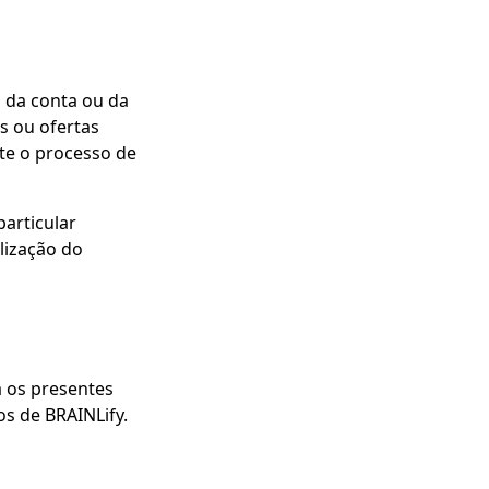
 da conta ou da
os ou ofertas
nte o processo de
particular
lização do
a os presentes
os de BRAINLify.