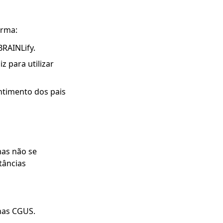
orma:
BRAINLify.
 para utilizar
ntimento dos pais
mas não se
tâncias
 nas CGUS.