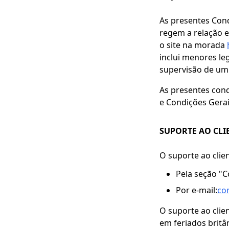
As presentes Cond
regem a relação en
o site na morada
inclui menores le
supervisão de um 
As presentes cond
e Condições Gerai
SUPORTE AO CLI
O suporte ao clie
Pela seção "C
Por e-mail:
con
O suporte ao clie
em feriados britâ