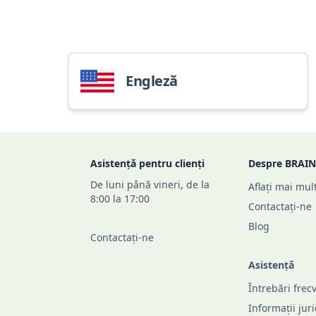
Engleză
Footer
Asistență pentru clienți
Despre BRAIN
De luni până vineri, de la
Aflați mai mul
8:00 la 17:00
Contactați-ne
Blog
Contactați-ne
Asistență
Întrebări frec
Informații jur