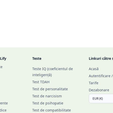
Lify
Teste
Linkuri către 
te
Teste IQ (coeficientul de
Acasă
inteligență)
Autentificare 
Test TDAH
Tarife
Test de personalitate
Dezabonare
Test de narcisism
vente
Test de psihopatie
idice
Test de compatibilitate