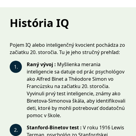
História IQ
Pojem IQ alebo inteligenčný kvocient pochádza zo
začiatku 20. storočia. Tu je jeho stručný prehľad:
Raný vývoj :
Myšlienka merania
1.
inteligencie sa datuje od prác psychológov
ako Alfred Binet a Théodore Simon vo
Francúzsku na začiatku 20. storočia.
Vyvinuli prvý test inteligencie, známy ako
Binetova-Simonova škála, aby identifikovali
deti, ktoré by mohli potrebovať dodatočnú
pomoc v škole.
Stanford-Binetov test :
V roku 1916 Lewis
2.
Terman, psychológ zo Stanfordskej