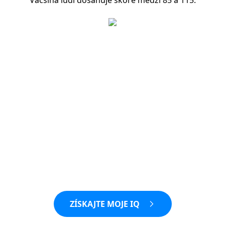
Väčšina ľudí dosahuje skóre medzi 85 a 115.
ZÍSKAJTE MOJE IQ