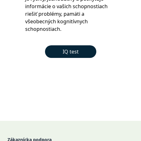
informácie o vašich schopnostiach
riešiť problémy, pamäti a
všeobecných kognitívnych
schopnostiach.
IQ test
Footer
Zákaznícka podpora