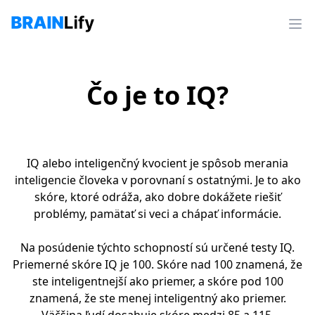
Čo je to IQ?
IQ alebo inteligenčný kvocient je spôsob merania
inteligencie človeka v porovnaní s ostatnými. Je to ako
skóre, ktoré odráža, ako dobre dokážete riešiť
problémy, pamätať si veci a chápať informácie.
Na posúdenie týchto schopností sú určené testy IQ.
Priemerné skóre IQ je 100. Skóre nad 100 znamená, že
ste inteligentnejší ako priemer, a skóre pod 100
znamená, že ste menej inteligentný ako priemer.