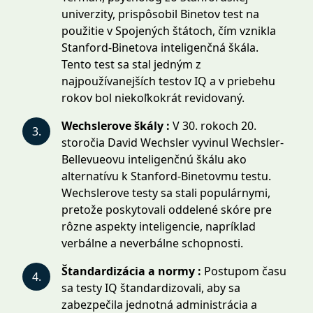
univerzity, prispôsobil Binetov test na
použitie v Spojených štátoch, čím vznikla
Stanford-Binetova inteligenčná škála.
Tento test sa stal jedným z
najpoužívanejších testov IQ a v priebehu
rokov bol niekoľkokrát revidovaný.
Wechslerove škály :
V 30. rokoch 20.
3.
storočia David Wechsler vyvinul Wechsler-
Bellevueovu inteligenčnú škálu ako
alternatívu k Stanford-Binetovmu testu.
Wechslerove testy sa stali populárnymi,
pretože poskytovali oddelené skóre pre
rôzne aspekty inteligencie, napríklad
verbálne a neverbálne schopnosti.
Štandardizácia a normy :
Postupom času
4.
sa testy IQ štandardizovali, aby sa
zabezpečila jednotná administrácia a