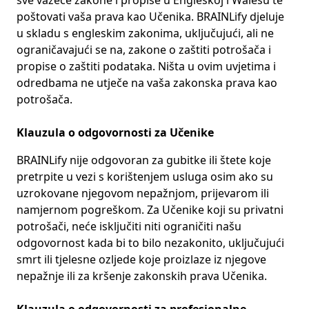
sve važeće zakone i propise u Engleskoj i Walesu te
poštovati vaša prava kao Učenika. BRAINLify djeluje
u skladu s engleskim zakonima, uključujući, ali ne
ograničavajući se na, zakone o zaštiti potrošača i
propise o zaštiti podataka. Ništa u ovim uvjetima i
odredbama ne utječe na vaša zakonska prava kao
potrošača.
Klauzula o odgovornosti za Učenike
BRAINLify nije odgovoran za gubitke ili štete koje
pretrpite u vezi s korištenjem usluga osim ako su
uzrokovane njegovom nepažnjom, prijevarom ili
namjernom pogreškom. Za Učenike koji su privatni
potrošači, neće isključiti niti ograničiti našu
odgovornost kada bi to bilo nezakonito, uključujući
smrt ili tjelesne ozljede koje proizlaze iz njegove
nepažnje ili za kršenje zakonskih prava Učenika.