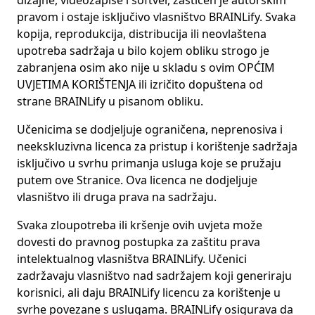
dizajne, videozapise i softver, zaštićen je autorskim
pravom i ostaje isključivo vlasništvo BRAINLify. Svaka
kopija, reprodukcija, distribucija ili neovlaštena
upotreba sadržaja u bilo kojem obliku strogo je
zabranjena osim ako nije u skladu s ovim OPĆIM
UVJETIMA KORIŠTENJA ili izričito dopuštena od
strane BRAINLify u pisanom obliku.
Učenicima se dodjeljuje ograničena, neprenosiva i
neekskluzivna licenca za pristup i korištenje sadržaja
isključivo u svrhu primanja usluga koje se pružaju
putem ove Stranice. Ova licenca ne dodjeljuje
vlasništvo ili druga prava na sadržaju.
Svaka zloupotreba ili kršenje ovih uvjeta može
dovesti do pravnog postupka za zaštitu prava
intelektualnog vlasništva BRAINLify. Učenici
zadržavaju vlasništvo nad sadržajem koji generiraju
korisnici, ali daju BRAINLify licencu za korištenje u
svrhe povezane s uslugama. BRAINLify osigurava da