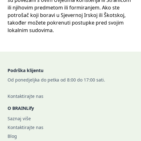
su povezani s ovim Uvjetima korištenja ili Stranicom
ili njihovim predmetom ili formiranjem. Ako ste
potrošač koji boravi u Sjevernoj Irskoj ili Škotskoj,
također možete pokrenuti postupke pred svojim
lokalnim sudovima.
Footer
Podrška klijentu
Od ponedjeljka do petka od 8:00 do 17:00 sati.
Kontaktirajte nas
O BRAINLify
Saznaj više
Kontaktirajte nas
Blog