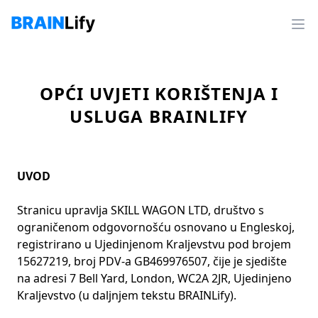
OPĆI UVJETI KORIŠTENJA I
USLUGA BRAINLIFY
UVOD
Stranicu upravlja SKILL WAGON LTD, društvo s
ograničenom odgovornošću osnovano u Engleskoj,
registrirano u Ujedinjenom Kraljevstvu pod brojem
15627219, broj PDV-a GB469976507, čije je sjedište
na adresi 7 Bell Yard, London, WC2A 2JR, Ujedinjeno
Kraljevstvo (u daljnjem tekstu BRAINLify).