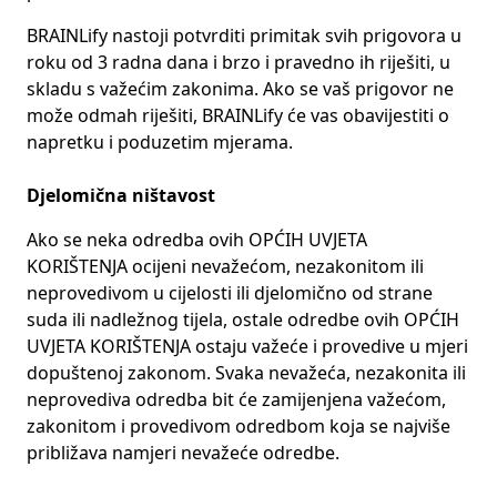
BRAINLify nastoji potvrditi primitak svih prigovora u
roku od 3 radna dana i brzo i pravedno ih riješiti, u
skladu s važećim zakonima. Ako se vaš prigovor ne
može odmah riješiti, BRAINLify će vas obavijestiti o
napretku i poduzetim mjerama.
Djelomična ništavost
Ako se neka odredba ovih OPĆIH UVJETA
KORIŠTENJA ocijeni nevažećom, nezakonitom ili
neprovedivom u cijelosti ili djelomično od strane
suda ili nadležnog tijela, ostale odredbe ovih OPĆIH
UVJETA KORIŠTENJA ostaju važeće i provedive u mjeri
dopuštenoj zakonom. Svaka nevažeća, nezakonita ili
neprovediva odredba bit će zamijenjena važećom,
zakonitom i provedivom odredbom koja se najviše
približava namjeri nevažeće odredbe.