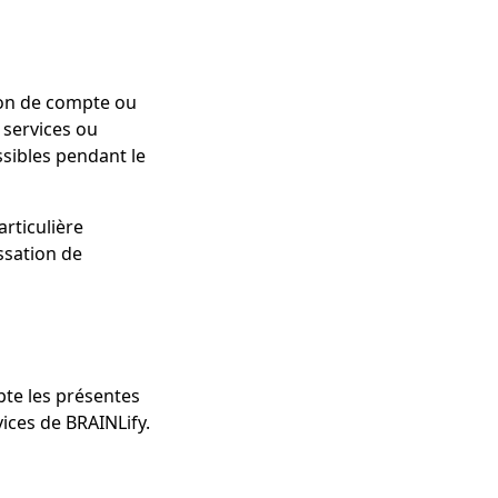
ion de compte ou
 services ou
ssibles pendant le
articulière
ssation de
pte les présentes
vices de BRAINLify.