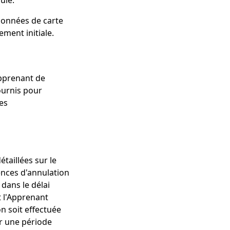
ulé.
 données de carte
ement initiale.
pprenant de
ournis pour
es
étaillées sur le
ences d'annulation
dans le délai
t l'Apprenant
n soit effectuée
ur une période