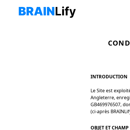
CONDI
INTRODUCTION
Le Site est exploi
Angleterre, enre
GB469976507, dont
(ci-après BRAINLif
OBJET ET CHAMP