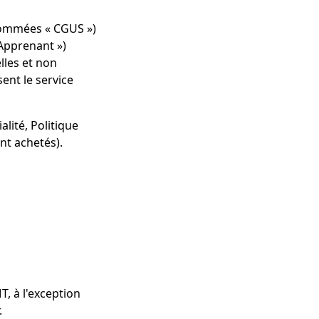
énommées « CGUS »)
'Apprenant »)
elles et non
sent le service
lité, Politique
nt achetés).
T, à l'exception
.