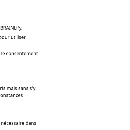
 BRAINLify.
our utiliser
c le consentement
is mais sans s'y
rconstances
i nécessaire dans