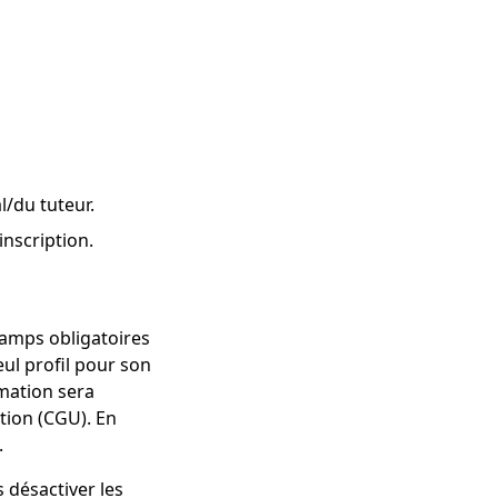
/du tuteur.
nscription.
champs obligatoires
ul profil pour son
rmation sera
ation (CGU). En
.
 désactiver les