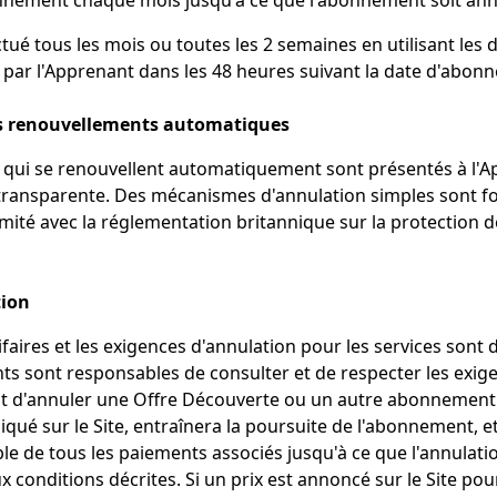
nnement chaque mois jusqu'à ce que l'abonnement soit ann
ctué tous les mois ou toutes les 2 semaines en utilisant les
 par l'Apprenant dans les 48 heures suivant la date d'abonn
s renouvellements automatiques
qui se renouvellent automatiquement sont présentés à l'A
 transparente. Des mécanismes d'annulation simples sont f
rmité avec la réglementation britannique sur la protection d
tion
ifaires et les exigences d'annulation pour les services sont d
nts sont responsables de consulter et de respecter les exig
ut d'annuler une Offre Découverte ou un autre abonnement 
ndiqué sur le Site, entraînera la poursuite de l'abonnement, e
le de tous les paiements associés jusqu'à ce que l'annulatio
conditions décrites. Si un prix est annoncé sur le Site po