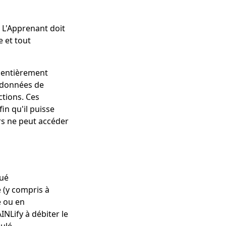
. L'Apprenant doit
e et tout
t entièrement
s données de
ctions. Ces
in qu'il puisse
rs ne peut accéder
tué
 (y compris à
e ou en
NLify à débiter le