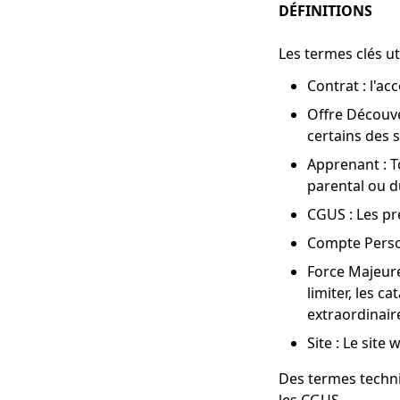
DÉFINITIONS
Les termes clés u
Contrat : l'ac
Offre Découve
certains des 
Apprenant : T
parental ou du
CGUS : Les pr
Compte Person
Force Majeure
limiter, les c
extraordinair
Site : Le site
Des termes techni